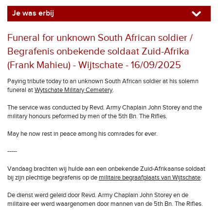
Je was erbij
Funeral for unknown South African soldier /
Begrafenis onbekende soldaat Zuid-Afrika
(Frank Mahieu) - Wijtschate - 16/09/2025
Paying tribute today to an unknown South African soldier at his solemn
funeral at
Wytschate Military Cemetery
.
The service was conducted by Revd. Army Chaplain John Storey and the
military honours peformed by men of the 5th Bn. The Rifles.
May he now rest in peace among his comrades for ever.
-----
Vandaag brachten wij hulde aan een onbekende Zuid-Afrikaanse soldaat
bij zijn plechtige begrafenis op de
militaire begraafplaats van Wijtschate
.
De dienst werd geleid door Revd. Army Chaplain John Storey en de
militaire eer werd waargenomen door mannen van de 5th Bn. The Rifles.