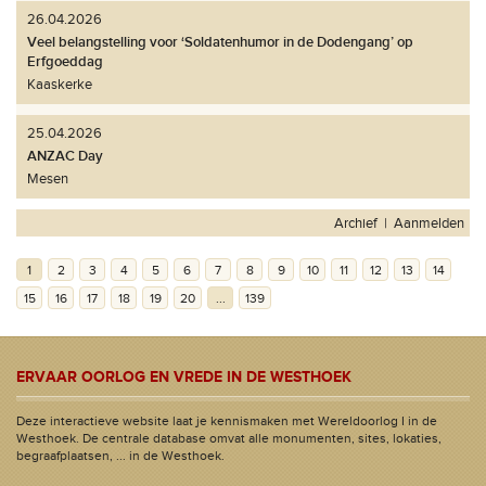
26.04.2026
Veel belangstelling voor ‘Soldatenhumor in de Dodengang’ op
Erfgoeddag
Kaaskerke
25.04.2026
ANZAC Day
Mesen
Archief
|
Aanmelden
1
2
3
4
5
6
7
8
9
10
11
12
13
14
15
16
17
18
19
20
...
139
ERVAAR OORLOG EN VREDE IN DE WESTHOEK
Deze interactieve website laat je kennismaken met Wereldoorlog I in de
Westhoek. De centrale database omvat alle monumenten, sites, lokaties,
begraafplaatsen, ... in de Westhoek.