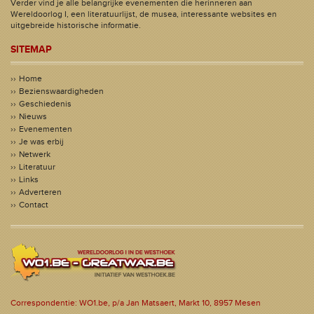
Verder vind je alle belangrijke evenementen die herinneren aan
Wereldoorlog I, een literatuurlijst, de musea, interessante websites en
uitgebreide historische informatie.
SITEMAP
Home
Bezienswaardigheden
Geschiedenis
Nieuws
Evenementen
Je was erbij
Netwerk
Literatuur
Links
Adverteren
Contact
Correspondentie: WO1.be, p/a Jan Matsaert, Markt 10, 8957 Mesen