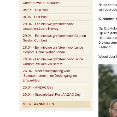
Commonwealth soldaten
Na de eerde
van de plech
04.05
- Last Post
01.05
- Last Post
12 oktober -
29.04
- Een nieuwe grafsteen voor
Op 12 oktobe
Lieutenant Leslie Harvey
Op 12 oktobe
29.04
- Een nieuwe grafsteen voor Captain
Het resultaa
Gordon Cuthbert
Die dag staa
Zeeland.
28.04
- Een nieuwe grafsteen voor Lance
Corporal Lionel Weller Sandell
Woord door 
28.04
- Een nieuwe grafsteen voor Lance
Corporal William Voice MM
26.04
- Veel belangstelling voor
‘Soldatenhumor in de Dodengang’ op
Erfgoeddag
25.04
- ANZAC Day
25.04
- Speciale Last Post ANZAC Day
MEER
AANMELDEN