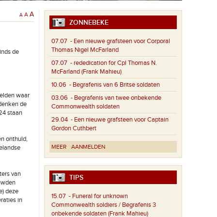
A
A
A
ZONNEBEKE
07.07
- Een nieuwe grafsteen voor Corporal
Thomas Nigel McFarland
inds de
07.07
- rededication for Cpl Thomas N.
McFarland (Frank Mahieu)
10.06
- Begrafenis van 6 Britse soldaten
velden waar
03.06
- Begrafenis van twee onbekende
rdenken de
Commonwealth soldaten
24 staan
29.04
- Een nieuwe grafsteen voor Captain
Gordon Cuthbert
n onthuld,
MEER
AANMELDEN
elandse
ters van
TIPS
euwden
e) deze
15.07
- Funeral for unknown
aties in
Commonwealth soldiers / Begrafenis 3
onbekende soldaten (Frank Mahieu)