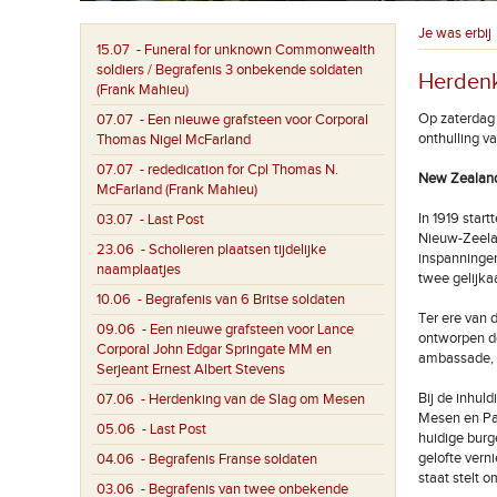
Je was erbij
15.07
- Funeral for unknown Commonwealth
soldiers / Begrafenis 3 onbekende soldaten
Herdenk
(Frank Mahieu)
Op zaterdag 
07.07
- Een nieuwe grafsteen voor Corporal
onthulling 
Thomas Nigel McFarland
07.07
- rededication for Cpl Thomas N.
New Zealand
McFarland (Frank Mahieu)
In 1919 sta
03.07
- Last Post
Nieuw-Zeela
23.06
- Scholieren plaatsen tijdelijke
inspanningen
naamplaatjes
twee gelijka
10.06
- Begrafenis van 6 Britse soldaten
Ter ere van
09.06
- Een nieuwe grafsteen voor Lance
ontworpen d
Corporal John Edgar Springate MM en
ambassade,
Serjeant Ernest Albert Stevens
Bij de inhul
07.06
- Herdenking van de Slag om Mesen
Mesen en Pa
05.06
- Last Post
huidige bur
gelofte vern
04.06
- Begrafenis Franse soldaten
staat stelt 
03.06
- Begrafenis van twee onbekende