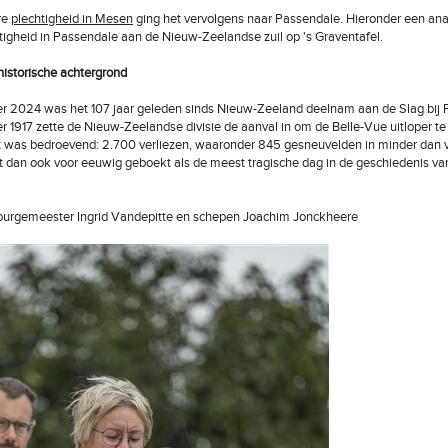
re
plechtigheid in Mesen
ging het vervolgens naar Passendale. Hieronder een anat
tigheid in Passendale aan de Nieuw-Zeelandse zuil op 's Graventafel.
 historische achtergrond
r 2024 was het 107 jaar geleden sinds Nieuw-Zeeland deelnam aan de Slag bij 
r 1917 zette de Nieuw-Zeelandse divisie de aanval in om de Belle-Vue uitloper te
t was bedroevend: 2.700 verliezen, waaronder 845 gesneuvelden in minder dan vie
t dan ook voor eeuwig geboekt als de meest tragische dag in de geschiedenis v
burgemeester Ingrid Vandepitte en schepen Joachim Jonckheere