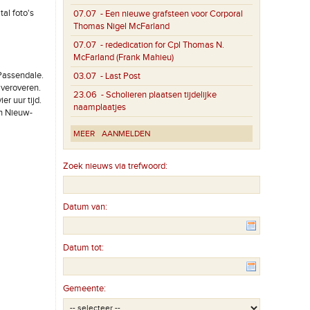
al foto's
07.07
- Een nieuwe grafsteen voor Corporal
Thomas Nigel McFarland
07.07
- rededication for Cpl Thomas N.
McFarland (Frank Mahieu)
Passendale.
03.07
- Last Post
 veroveren.
23.06
- Scholieren plaatsen tijdelijke
r uur tijd.
naamplaatjes
an Nieuw-
MEER
AANMELDEN
Zoek nieuws via trefwoord:
Datum van:
Datum tot:
Gemeente: