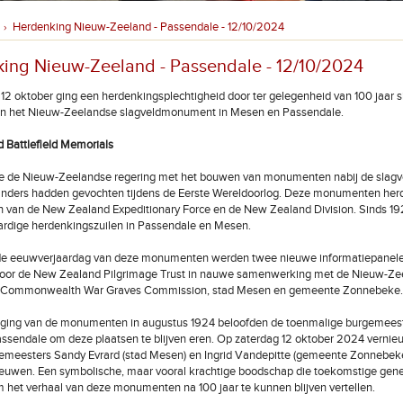
Herdenking Nieuw-Zeeland - Passendale - 12/10/2024
›
ing Nieuw-Zeeland - Passendale - 12/10/2024
12 oktober ging een herdenkingsplechtigheid door ter gelegenheid van 100 jaar s
van het Nieuw-Zeelandse slagveldmonument in Mesen en Passendale.
 Battlefield Memorials
rtte de Nieuw-Zeelandse regering met het bouwen van monumenten nabij de slag
nders hadden gevochten tijdens de Eerste Wereldoorlog. Deze monumenten he
 van de New Zealand Expeditionary Force en de New Zealand Division. Sinds 19
ardige herdenkingszuilen in Passendale en Mesen.
 de eeuwverjaardag van deze monumenten werden twee nieuwe informatiepanele
oor de New Zealand Pilgrimage Trust in nauwe samenwerking met de Nieuw-Ze
 Commonwealth War Graves Commission, stad Mesen en gemeente Zonnebeke.
diging van de monumenten in augustus 1924 beloofden de toenmalige burgemees
ssendale om deze plaatsen te blijven eren. Op zaterdag 12 oktober 2024 verni
gemeesters Sandy Evrard (stad Mesen) en Ingrid Vandepitte (gemeente Zonnebek
ieuwen. Een symbolische, maar vooral krachtige boodschap die toekomstige gener
om het verhaal van deze monumenten na 100 jaar te kunnen blijven vertellen.