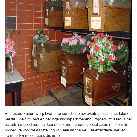
Het restauratieontwerp kwam tot stand in nauw overleg tussen het lokaal
bestuur, de architect en het Agentschap Onroerend Erfgoed. Intussen is het
bestek, na goedkeuring door de gemeenteraad, gepubliceerd en loopt de
procedure voor de aanstelling van een aannemer. De effectieve werken
komen daarmee steeds dichterbij.