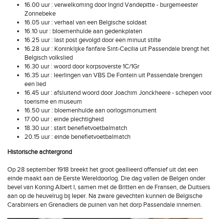
16.00 uur : verwelkoming door Ingrid Vandepitte - burgemeester
Zonnebeke
16.05 uur : verhaal van een Belgische soldaat
16.10 uur : bloemenhulde aan gedenkplaten
16.25 uur : last post gevolgd door een minuut stilte
16.28 uur : Koninklijke fanfare Sint-Cecilia uit Passendale brengt het
Belgisch volkslied
16.30 uur : woord door korpsoverste 1C/1Gr
16.35 uur : leerlingen van VBS De Fontein uit Passendale brengen
een lied
16.45 uur : afsluitend woord door Joachim Jonckheere - schepen voor
toerisme en museum
16.50 uur : bloemenhulde aan oorlogsmonument
17.00 uur : einde plechtigheid
18.30 uur : start benefietvoetbalmatch
20.15 uur : einde benefietvoetbalmatch
Historische achtergrond
Op 28 september 1918 breekt het groot geallieerd offensief uit dat een
einde maakt aan de Eerste Wereldoorlog. Die dag vallen de Belgen onder
bevel van Koning Albert I, samen met de Britten en de Fransen, de Duitsers
aan op de heuvelrug bij Ieper. Na zware gevechten kunnen de Belgische
Carabiniers en Grenadiers de puinen van het dorp Passendale innemen.