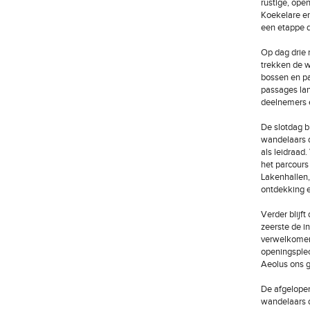
rustige, ope
Koekelare en
een etappe di
Op dag drie 
trekken de w
bossen en p
passages la
deelnemers e
De slotdag b
wandelaars d
als leidraad
het parcours
Lakenhallen,
ontdekking e
Verder blijf
zeerste de i
verwelkomen.
openingsplec
Aeolus ons g
De afgelopen
wandelaars d