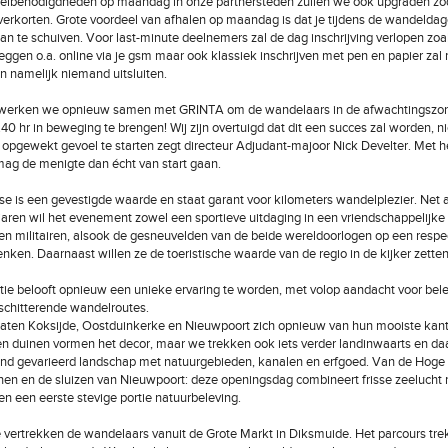
elbenodigdheden op maandag in onze partnersteden zullen we ook upgraden zo
verkorten. Grote voordeel van afhalen op maandag is dat je tijdens de wandeldage
an te schuiven. Voor last-minute deelnemers zal de dag inschrijving verlopen zoa
 zeggen o.a. online via je gsm maar ook klassiek inschrijven met pen en papier zal
en namelijk niemand uitsluiten.
r werken we opnieuw samen met GRINTA om de wandelaars in de afwachtingszo
40 hr in beweging te brengen! Wij zijn overtuigd dat dit een succes zal worden, ni
opgewekt gevoel te starten zegt directeur Adjudant-majoor Nick Develter. Met he
ag de menigte dan écht van start gaan.
e is een gevestigde waarde en staat garant voor kilometers wandelplezier. Net a
aren wil het evenement zowel een sportieve uitdaging in een vriendschappelijke
en militairen, alsook de gesneuvelden van de beide wereldoorlogen op een respe
nken. Daarnaast willen ze de toeristische waarde van de regio in de kijker zetten
tie belooft opnieuw een unieke ervaring te worden, met volop aandacht voor bele
schitterende wandelroutes.
aten Koksijde, Oostduinkerke en Nieuwpoort zich opnieuw van hun mooiste kant
en duinen vormen het decor, maar we trekken ook iets verder landinwaarts en da
nd gevarieerd landschap met natuurgebieden, kanalen en erfgoed. Van de Hoge 
en en de sluizen van Nieuwpoort: deze openingsdag combineert frisse zeelucht
n een eerste stevige portie natuurbeleving.
vertrekken de wandelaars vanuit de Grote Markt in Diksmuide. Het parcours trek