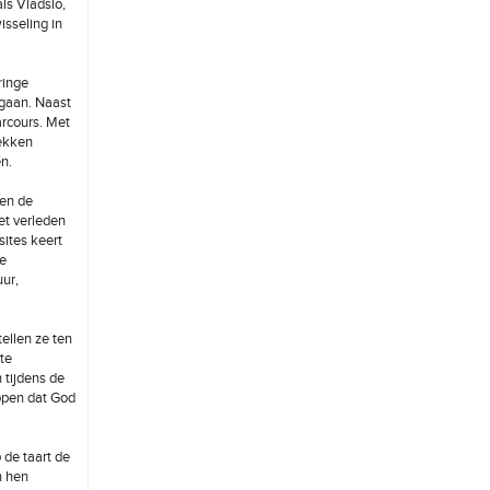
ls Vladslo,
sseling in
ringe
 gaan. Naast
rcours. Met
ekken
n.
ten de
et verleden
ites keert
te
ur,
ellen ze ten
te
 tijdens de
hopen dat God
 de taart de
n hen