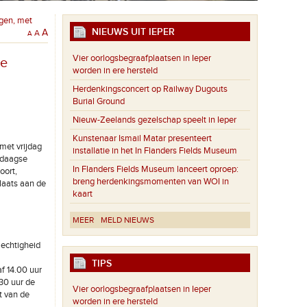
gen, met
NIEUWS UIT IEPER
A
A
A
Vier oorlogsbegraafplaatsen in Ieper
le
worden in ere hersteld
Herdenkingsconcert op Railway Dugouts
Burial Ground
Nieuw-Zeelands gezelschap speelt in Ieper
Kunstenaar Ismail Matar presenteert
 met vrijdag
installatie in het In Flanders Fields Museum
rdaagse
In Flanders Fields Museum lanceert oproep:
oort,
breng herdenkingsmomenten van WOI in
laats aan de
kaart
MEER
MELD NIEUWS
lechtigheid
TIPS
f 14.00 uur
.30 uur de
Vier oorlogsbegraafplaatsen in Ieper
t van de
worden in ere hersteld