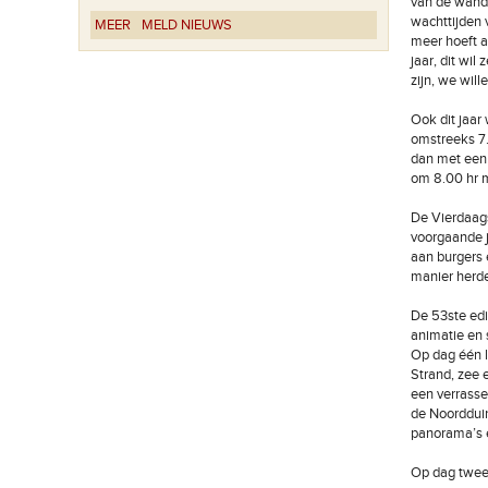
van de wand
wachttijden 
MEER
MELD NIEUWS
meer hoeft a
jaar, dit wil
zijn, we will
Ook dit jaa
omstreeks 7.
dan met een 
om 8.00 hr m
De Vierdaags
voorgaande j
aan burgers 
manier herde
De 53ste edi
animatie en 
Op dag één l
Strand, zee 
een verrasse
de Noordduin
panorama’s e
Op dag twee 