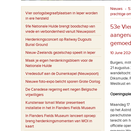
Nieuws
5
›
Vier oorlogsbegraafplaatsen in Ieper worden
prachtige om
in ere hersteld
53e Vie
91e Nationale Hulde brengt boodschap van
vrede en verbondenheid vanuit Nieuwpoort
aangena
Herdenkingsconcert op Railway Dugouts
gemoede
Burial Ground
Nieuw-Zeelands gezelschap speelt in Ieper
10 June 2026
Maak je eigen herdenkingsbloem voor de
Burgers, mil
Nationale Hulde
21 augustus 
wandeltocht 
Vredesduif aan de Duinenkapel (Nieuwpoort)
Diksmuide, P
Nieuwe foto-expo belicht sporen Grote Oorlog
Westkust en
De Canadese regering eert negen Belgische
Openingsple
vrijwilligers
Kunstenaar Ismail Matar presenteert
Maandag 17 a
installatie in het In Flanders Fields Museum
op het Astri
parachutiste
In Flanders Fields Museum lanceert oproep:
terecht om h
breng herdenkingsmomenten van WOI in
officiële op
kaart