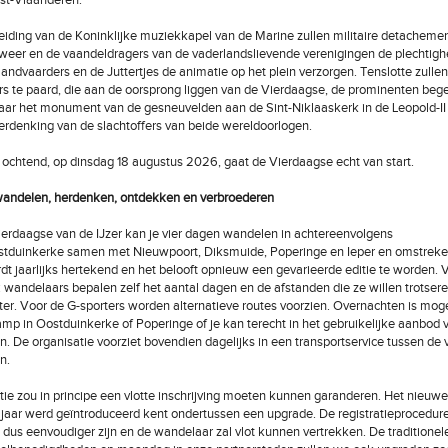
st-Vlaanderen.
iding van de Koninklijke muziekkapel van de Marine zullen militaire detacheme
weer en de vaandeldragers van de vaderlandslievende verenigingen de plechtigh
slandvaarders en de Juttertjes de animatie op het plein verzorgen. Tenslotte zulle
rs te paard, die aan de oorsprong liggen van de Vierdaagse, de prominenten beg
aar het monument van de gesneuvelden aan de Sint-Niklaaskerk in de Leopold-II
erdenking van de slachtoffers van beide wereldoorlogen.
ochtend, op dinsdag 18 augustus 2026, gaat de Vierdaagse echt van start.
wandelen, herdenken, ontdekken en verbroederen
ierdaagse van de IJzer kan je vier dagen wandelen in achtereenvolgens
stduinkerke samen met Nieuwpoort, Diksmuide, Poperinge en Ieper en omstreke
dt jaarlijks hertekend en het belooft opnieuw een gevarieerde editie te worden. 
: wandelaars bepalen zelf het aantal dagen en de afstanden die ze willen trotseren
ter. Voor de G-sporters worden alternatieve routes voorzien. Overnachten is mogel
p in Oostduinkerke of Poperinge of je kan terecht in het gebruikelijke aanbod 
n. De organisatie voorziet bovendien dagelijks in een transportservice tussen de v
n.
tie zou in principe een vlotte inschrijving moeten kunnen garanderen. Het nieuw
 jaar werd geïntroduceerd kent ondertussen een upgrade. De registratieprocedur
l dus eenvoudiger zijn en de wandelaar zal vlot kunnen vertrekken. De traditionel