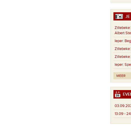
JE 
Zillebeke:
Albert St
Ieper:
Begr
Zillebeke:
Zillebeke:
Ieper:
Spe
MEER
EVE
03.09.20
13.09 - 2