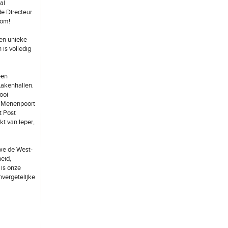
al
e Directeur.
kom!
een unieke
is volledig
een
Lakenhallen.
ooi
e Menenpoort
t Post
kt van Ieper,
we de West-
eid,
 is onze
vergetelijke