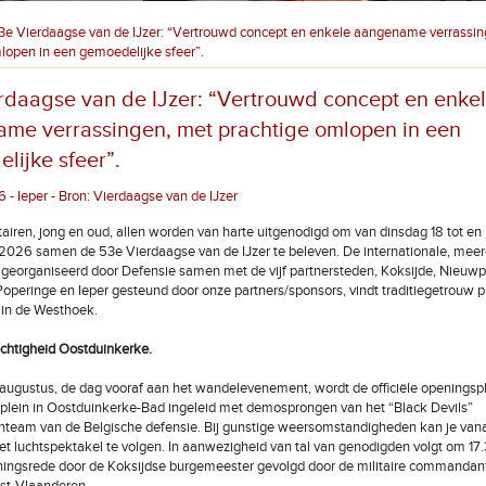
3e Vierdaagse van de IJzer: “Vertrouwd concept en enkele aangename verrassin
lopen in een gemoedelijke sfeer”.
rdaagse van de IJzer: “Vertrouwd concept en enke
me verrassingen, met prachtige omlopen in een
lijke sfeer”.
 - Ieper - Bron: Vierdaagse van de IJzer
itairen, jong en oud, allen worden van harte uitgenodigd om van dinsdag 18 tot en
2026 samen de 53e Vierdaagse van de IJzer te beleven. De internationale, mee
georganiseerd door Defensie samen met de vijf partnersteden, Koksijde, Nieuwp
operinge en Ieper gesteund door onze partners/sponsors, vindt traditiegetrouw p
 in de Westhoek.
chtigheid Oostduinkerke.
ugustus, de dag vooraf aan het wandelevenement, wordt de officiële openingsp
dplein in Oostduinkerke-Bad ingeleid met demosprongen van het “Black Devils”
nteam van de Belgische defensie. Bij gunstige weersomstandigheden kan je vana
et luchtspektakel te volgen. In aanwezigheid van tal van genodigden volgt om 17
eningsrede door de Koksijdse burgemeester gevolgd door de militaire commandan