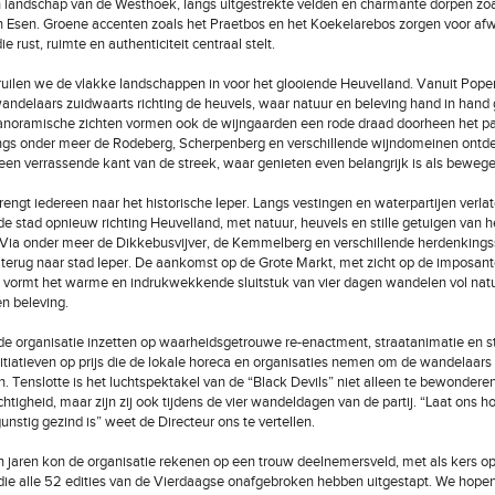
n landschap van de Westhoek, langs uitgestrekte velden en charmante dorpen zoa
 Esen. Groene accenten zoals het Praetbos en het Koekelarebos zorgen voor afwi
e rust, ruimte en authenticiteit centraal stelt.
ruilen we de vlakke landschappen in voor het glooiende Heuvelland. Vanuit Pope
andelaars zuidwaarts richting de heuvels, waar natuur en beleving hand in hand
anoramische zichten vormen ook de wijngaarden een rode draad doorheen het pa
ngs onder meer de Rodeberg, Scherpenberg en verschillende wijndomeinen ontd
en verrassende kant van de streek, waar genieten even belangrijk is als bewege
rengt iedereen naar het historische Ieper. Langs vestingen en waterpartijen verla
e stad opnieuw richting Heuvelland, met natuur, heuvels en stille getuigen van h
. Via onder meer de Dikkebusvijver, de Kemmelberg en verschillende herdenkingss
 terug naar stad Ieper. De aankomst op de Grote Markt, met zicht op de imposan
 vormt het warme en indrukwekkende sluitstuk van vier dagen wandelen vol natu
n beleving.
t de organisatie inzetten op waarheidsgetrouwe re-enactment, straatanimatie en st
nitiatieven op prijs die de lokale horeca en organisaties nemen om de wandelaars 
 Tenslotte is het luchtspektakel van de “Black Devils” niet alleen te bewonderen
htigheid, maar zijn zij ook tijdens de vier wandeldagen van de partij. “Laat ons 
unstig gezind is” weet de Directeur ons te vertellen.
 jaren kon de organisatie rekenen op een trouw deelnemersveld, met als kers op
ie alle 52 edities van de Vierdaagse onafgebroken hebben uitgestapt. We hope