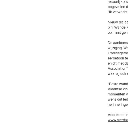
natuurlijk a
opgevallen d
“Ik verwacht
Nieuw dit ja
pin! Wandel 
op maat gema
De aankomst 
wijziging. W
Traditiegetr
eerbetoon t
en dit met d
Association”
waarbij ook d
“Beste wande
Vlaamse klas
momenten van
wens dat ied
herinneringe
Voor meer in
www.vierda