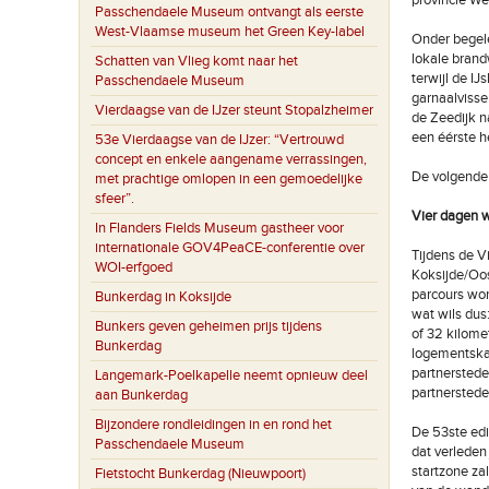
provincie We
Passchendaele Museum ontvangt als eerste
West-Vlaamse museum het Green Key-label
Onder begele
lokale brand
Schatten van Vlieg komt naar het
terwijl de IJ
Passchendaele Museum
garnaalvisse
Vierdaagse van de IJzer steunt Stopalzheimer
de Zeedijk n
een éérste h
53e Vierdaagse van de IJzer: “Vertrouwd
concept en enkele aangename verrassingen,
De volgende 
met prachtige omlopen in een gemoedelijke
sfeer”.
Vier dagen 
In Flanders Fields Museum gastheer voor
internationale GOV4PeaCE-conferentie over
Tijdens de V
WOI-erfgoed
Koksijde/Oo
parcours wor
Bunkerdag in Koksijde
wat wils dus
Bunkers geven geheimen prijs tijdens
of 32 kilome
Bunkerdag
logementskam
partnerstede
Langemark-Poelkapelle neemt opnieuw deel
partnerstede
aan Bunkerdag
Bijzondere rondleidingen in en rond het
De 53ste edi
Passchendaele Museum
dat verleden
startzone za
Fietstocht Bunkerdag (Nieuwpoort)