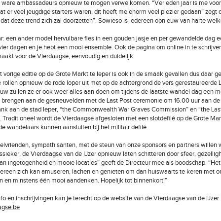
ls ware ambassadeurs opnieuw te mogen verwelkomen. “Verleden jaar is me voor
at er veel jeugdige starters waren, dit heeft me enorm veel plezier gedaan” zegt d
 dat deze trend zich zal doorzetten”. Sowieso is iedereen opnieuw van harte wel
ar: een ander model hervulbare fles in een gouden jasje en per gewandelde dag 
vier dagen en je hebt een mooi ensemble. Ook de pagina om online in te schrijven 
akt voor de Vierdaagse, eenvoudig en duidelijk.
vorige editie op de Grote Markt te Ieper is ook in de smaak gevallen dus daar g
e rollen opnieuw de rode loper uit met op de achtergrond de vers gerestaureerde 
ouw zullen ze er ook weer alles aan doen om tijdens de laatste wandel dag een m
e brengen aan de gesneuvelden met de Last Post ceremonie om 16.00 uur aan d
ank aan de stad Ieper, “the Commonwealth War Graves Commission” en “the Las
. Traditioneel wordt de Vierdaagse afgesloten met een slotdefilé op de Grote Mar
e wandelaars kunnen aansluiten bij het militair defilé.
lvrienden, sympathisanten, met de steun van onze sponsors en partners willen 
sieker, de Vierdaagse van de IJzer opnieuw laten schitteren door sfeer, gezelligh
 ingetogenheid en mooie locaties” geeft de Directeur mee als boodschap. “Het
ereen zich kan amuseren, lachen en genieten om dan huiswaarts te keren met on
n en minstens één mooi aandenken. Hopelijk tot binnenkort!”
fo en inschrijvingen kan je terecht op de website van de Vierdaagse van de IJzer
agse.be