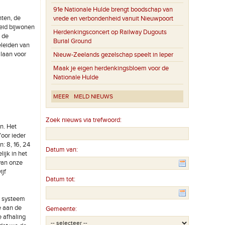
91e Nationale Hulde brengt boodschap van
nten, de
vrede en verbondenheid vanuit Nieuwpoort
eid bijwonen
Herdenkingsconcert op Railway Dugouts
n de
Burial Ground
eleiden van
 laan voor
Nieuw-Zeelands gezelschap speelt in Ieper
Maak je eigen herdenkingsbloem voor de
Nationale Hulde
MEER
MELD NIEUWS
Zoek nieuws via trefwoord:
n. Het
Voor ieder
: 8, 16, 24
Datum van:
ijk in het
van onze
ijf
Datum tot:
e systeem
e aan de
Gemeente:
e afhaling