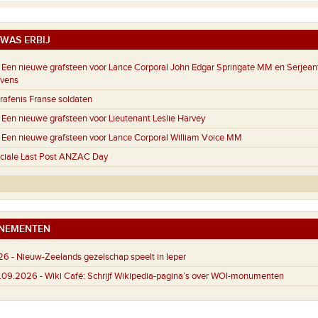
WAS ERBIJ
Een nieuwe grafsteen voor Lance Corporal John Edgar Springate MM en Serjeant
evens
afenis Franse soldaten
Een nieuwe grafsteen voor Lieutenant Leslie Harvey
Een nieuwe grafsteen voor Lance Corporal William Voice MM
ciale Last Post ANZAC Day
NEMENTEN
26 -
Nieuw-Zeelands gezelschap speelt in Ieper
4.09.2026 -
Wiki Café: Schrijf Wikipedia-pagina’s over WOI-monumenten