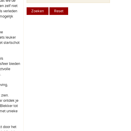
dat we de
n zelf niet
ls verleden
 mogelijk
ne
ets leuker
t startschot
ls
 sfeer bieden
ctvolle
.
ving,
 zien.
ar ontdek je
Blekker tot
 met unieke
t door het