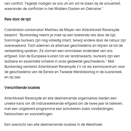
van conflict. Tegelijk nodigen ze ons uit om stil te staan bij de actualiteit,
waaronder de conflicten in het Midden-Oosten en Oekraïne.”
Reis door de tijd
Coördinator-conservator Mathieu de Meyer van Atlantikwall Raversyde
beaamt. “Bunkerdag neemt je mee op een boeiende reis door de tijd.
Sommige bunkers zijn nog volledig intact, terwijl andere door de natuur zijn
overwoekerd. Toch ademen ze allemaal geschiedenis en blijven ze tot de
verbeelding spreken. Ze vormen een onmisbaar onderdeel van ons
erfgoed. Van de Europese kusten tot ver landinwaarts: bunkers zijn een
tastbare en essentiële schakel in onze gedeelde geschiedenis.” Met
Bunkerdag versterkt Atlantikwall Raversyde z’n rol als kenniscentrum voor
de geschiedenis van de Eerste en Tweede Wereldoorlog in de kuststreek
en op zee.
Verschillende locaties
Atlantikwall Raversyde en alle deelnemende organisaties bieden een
unieke kans om dit indrukwekkende erfgoed om de twee jaar te beleven,
met een uitgebreid programma aan activiteiten zoals rondleidingen,
fietstochten en voorstellingen.
Een overzicht van alle deelnemende locaties in de Westhoek: