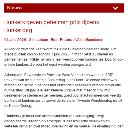
Nieuws
Bunkers geven geheimen prijs tijdens
Bunkerdag
01 June 2026 - Sint-Juliaan - Bron: Provincie West-Vlaanderen
Al voor de zevende keer wordt in België Bunkerdag georganiseerd. Het
brede publiek kan op zondag 7 juni 2026 in maar liefst 23 steden en
gemeenten een kijkje nemen bij een veelvoud van bunkersites. Daarbij ook
enkele bunkers die voor het eerst worden opengesteld.
Atlantikwall Raversyde en Provincie West-Vlaanderen waren in 2017
trekkers van de allereerste Bunkerdag in ons land. De eerste editie was
meteen een schot in de roos met duizenden bezoekers verspreid over alle
bunkersites. Dit jaar is er een nieuwe uitgave met meer dan twintig
deelnemende steden en gemeenten, goed voor in totaal meer dan veertig
bunkers of bunkersites uit zowel de Eerste en Tweede Wereldoorlog als uit
de Koude Oorlog.
“Bunkers zijn meer dan alleen symbolen van verdediging”, zegt
gedeputeerde Jurgen Vanlerberghe. “Deze iconische bouwwerken
vertellen verhalen over moed, overleving en de menselijke ervaring in tijden