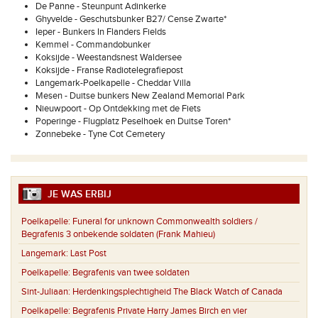
De Panne - Steunpunt Adinkerke
Ghyvelde - Geschutsbunker B27/ Cense Zwarte*
Ieper - Bunkers In Flanders Fields
Kemmel - Commandobunker
Koksijde - Weestandsnest Waldersee
Koksijde - Franse Radiotelegrafiepost
Langemark-Poelkapelle - Cheddar Villa
Mesen - Duitse bunkers New Zealand Memorial Park
Nieuwpoort - Op Ontdekking met de Fiets
Poperinge - Flugplatz Peselhoek en Duitse Toren*
Zonnebeke - Tyne Cot Cemetery
JE WAS ERBIJ
Poelkapelle:
Funeral for unknown Commonwealth soldiers /
Begrafenis 3 onbekende soldaten (Frank Mahieu)
Langemark:
Last Post
Poelkapelle:
Begrafenis van twee soldaten
Sint-Juliaan:
Herdenkingsplechtigheid The Black Watch of Canada
Poelkapelle:
Begrafenis Private Harry James Birch en vier