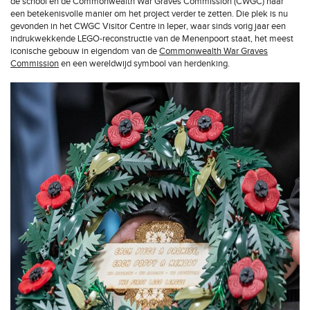
de school en de Commonwealth War Graves Commission (CWGC) naar
een betekenisvolle manier om het project verder te zetten. Die plek is nu
gevonden in het CWGC Visitor Centre in Ieper, waar sinds vorig jaar een
indrukwekkende LEGO-reconstructie van de Menenpoort staat, het meest
iconische gebouw in eigendom van de
Commonwealth War Graves
Commission
en een wereldwijd symbool van herdenking.