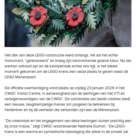
Het dak van deze LEGO-constructie werd onlangs, net als het echte
monument, “gerenoveerd” en kreeg zijn kenmerkende groene kleur. Nu die
werken voltooid zijn en de kerstperiode achter ons ligt, is het ideale
moment gekomen om de LEGO-krans een vaste plaats te geven naast de
LEGO Menenpoort.
De officiële overhandiging vond plaats op vrijdag 23 januari 2026 in het
CWGC Visitor Centre, in aanwezigheid van de leerlingen van het VTI en
vertegenwoordigers van de CWGC. De combinatie van beide creaties biedt
een nieuwe, laagdrempelige manier om jongeren te betrekken bij
herdenken en bij de verhalen die verbonden zijn aan de Menenpoort.
“De creativiteit en het engagement van deze leerlingen sluiten prachtig aan
bij onze missie,” zegt CWGC-woordvoerder Nathalie Dumon. “De LEGO-
krans is een warme en symbolische toevoeging die zeker in de smaak zal