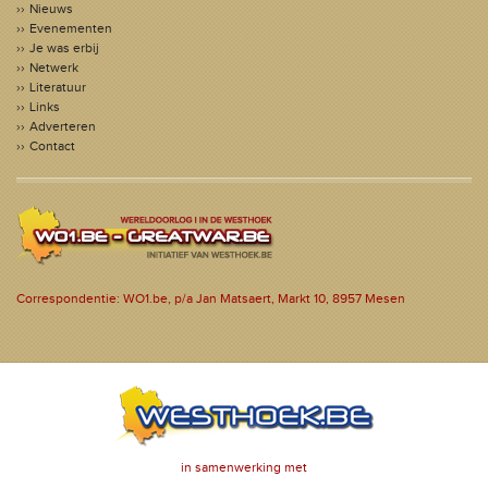
Nieuws
Evenementen
Je was erbij
Netwerk
Literatuur
Links
Adverteren
Contact
Correspondentie: WO1.be, p/a Jan Matsaert, Markt 10, 8957 Mesen
in samenwerking met