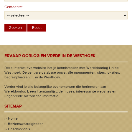
Gemeente:
ERVAAR OORLOG EN VREDE IN DE WESTHOEK
Deze interactieve website laat je kennismaken met Wereldoorlog I in de
Westhoek. De centrale database omvat alle monumenten, sites, lokaties,
begraafplaatsen, ... in de Westhoek.
Verder vind je alle belangrijke evenementen die herinneren aan
Wereldoorlog I, een literatuurlijst, de musea, interessante websites en
uitgebreide historische informatie.
SITEMAP
Home
Bezienswaardigheden
Geschiedenis