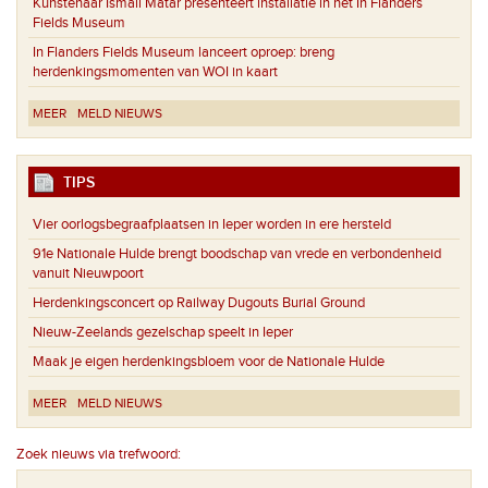
Kunstenaar Ismail Matar presenteert installatie in het In Flanders
Fields Museum
In Flanders Fields Museum lanceert oproep: breng
herdenkingsmomenten van WOI in kaart
MEER
MELD NIEUWS
TIPS
Vier oorlogsbegraafplaatsen in Ieper worden in ere hersteld
91e Nationale Hulde brengt boodschap van vrede en verbondenheid
vanuit Nieuwpoort
Herdenkingsconcert op Railway Dugouts Burial Ground
Nieuw-Zeelands gezelschap speelt in Ieper
Maak je eigen herdenkingsbloem voor de Nationale Hulde
MEER
MELD NIEUWS
Zoek nieuws via trefwoord: