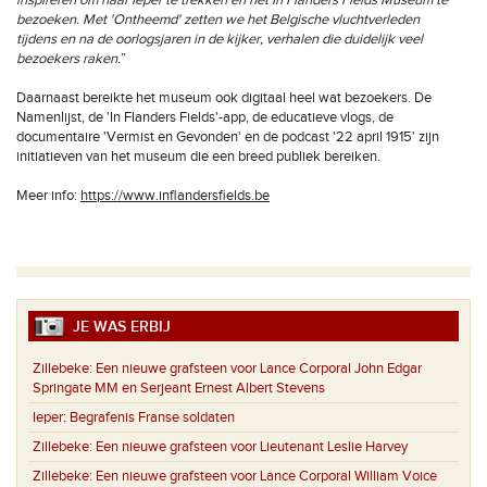
inspireren om naar Ieper te trekken en het In Flanders Fields Museum te
bezoeken. Met 'Ontheemd' zetten we het Belgische vluchtverleden
tijdens en na de oorlogsjaren in de kijker, verhalen die duidelijk veel
bezoekers raken.
”
Daarnaast bereikte het museum ook digitaal heel wat bezoekers. De
Namenlijst, de 'In Flanders Fields'-app, de educatieve vlogs, de
documentaire 'Vermist en Gevonden' en de podcast '22 april 1915' zijn
initiatieven van het museum die een breed publiek bereiken.
Meer info:
https://www.inflandersfields.be
JE WAS ERBIJ
Zillebeke:
Een nieuwe grafsteen voor Lance Corporal John Edgar
Springate MM en Serjeant Ernest Albert Stevens
Ieper:
Begrafenis Franse soldaten
Zillebeke:
Een nieuwe grafsteen voor Lieutenant Leslie Harvey
Zillebeke:
Een nieuwe grafsteen voor Lance Corporal William Voice