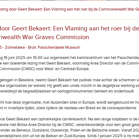
ezing door Geert Bekaert: Een Vlaming aan het roer bij de Commonwealth War G
door Geert Bekaert: Een Vlaming aan het roer bij d
wealth War Graves Commission
5 - Zonnebeke - Bron: Passchendaele Museum
g 19 juni 2025 om 19.00 uur organiseert het kenniscentrum van het Passchen
e een boeiende lezing met Geert Bekaert, voormalig Area Director van de Com
Commission (CWGC) voor West- en Centraal-Europa.
etogen in Beselare, neemt Geert Bekaert het publiek mee achter de schermen 
se organisaties ter wereld. Hij geeft een uniek inzicht in de dagelijkse werking v
ereldwijd de begraafplaatsen en oorlogsmonumenten beheert en onderhoudt.
cht hoe deze organisatie, met duizenden sites in Europa, wordt aangestuurd en ho
rt in moeilijke tijden, zoals tijdens de nasleep van Brexit en de coronapandemie.
te Geert Bekaert een opmerkelijke carrièreswitch. Na een lange loopbaan in de
eerste niet-Britse Area Director bij de CWGC, verantwoordelijk voor een groot geo
onder de Benelux, Duitsland, Oostenrijk, Polen en de Baltische staten. Vanaf 20
ordelijkheid zich uit tot de Balkan en Zuid-Europa. Sinds 1 januari 2025 is hij me