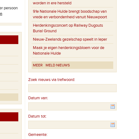
worden in ere hersteld
er persoon
91e Nationale Hulde brengt boodschap van
be
.
vrede en verbondenheid vanuit Nieuwpoort
Herdenkingsconcert op Railway Dugouts
Burial Ground
Nieuw-Zeelands gezelschap speelt in Ieper
Maak je eigen herdenkingsbloem voor de
Nationale Hulde
MEER
MELD NIEUWS
Zoek nieuws via trefwoord:
Datum van:
Datum tot:
Gemeente: