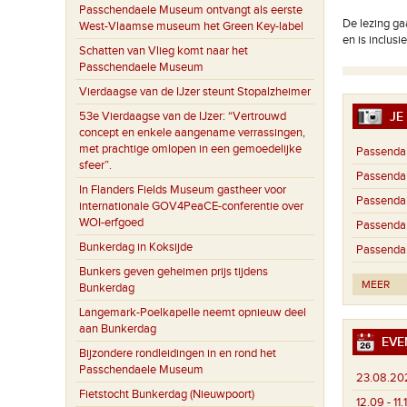
Passchendaele Museum ontvangt als eerste
De lezing ga
West-Vlaamse museum het Green Key-label
en is inclusi
Schatten van Vlieg komt naar het
Passchendaele Museum
Vierdaagse van de IJzer steunt Stopalzheimer
53e Vierdaagse van de IJzer: “Vertrouwd
JE 
concept en enkele aangename verrassingen,
met prachtige omlopen in een gemoedelijke
Passendal
sfeer”.
Passendal
In Flanders Fields Museum gastheer voor
Passendal
internationale GOV4PeaCE-conferentie over
WOI-erfgoed
Passendal
Bunkerdag in Koksijde
Passendal
Bunkers geven geheimen prijs tijdens
MEER
Bunkerdag
Langemark-Poelkapelle neemt opnieuw deel
aan Bunkerdag
EVE
Bijzondere rondleidingen in en rond het
Passchendaele Museum
23.08.20
Fietstocht Bunkerdag (Nieuwpoort)
12.09 - 11