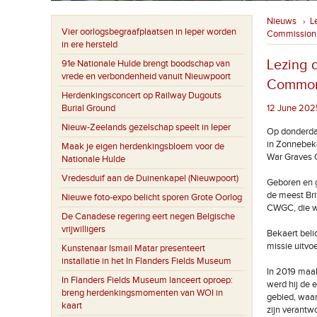
Nieuws
L
›
Vier oorlogsbegraafplaatsen in Ieper worden
Commission
in ere hersteld
Lezing 
91e Nationale Hulde brengt boodschap van
vrede en verbondenheid vanuit Nieuwpoort
Common
Herdenkingsconcert op Railway Dugouts
Burial Ground
12 June 202
Nieuw-Zeelands gezelschap speelt in Ieper
Op donderda
in Zonnebek
Maak je eigen herdenkingsbloem voor de
War Graves 
Nationale Hulde
Vredesduif aan de Duinenkapel (Nieuwpoort)
Geboren en g
de meest Brit
Nieuwe foto-expo belicht sporen Grote Oorlog
CWGC, die w
De Canadese regering eert negen Belgische
vrijwilligers
Bekaert beli
missie uitvoe
Kunstenaar Ismail Matar presenteert
installatie in het In Flanders Fields Museum
In 2019 maak
In Flanders Fields Museum lanceert oproep:
werd hij de 
breng herdenkingsmomenten van WOI in
gebied, waar
kaart
zijn verantwo