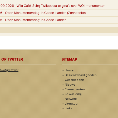
4.09.2026 -
Wiki Café: Schrijf Wikipedia-pagina’s over WOI-monumenten
26 -
Open Monumentendag: In Goede Handen (Zonnebeke)
26 -
Open Monumentendag: In Goede Handen
 OP TWITTER
SITEMAP
@wo1greatwar
Home
Bezienswaardigheden
Geschiedenis
Nieuws
Evenementen
Je was erbij
Netwerk
Literatuur
Links