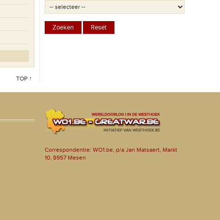
TOP ↑
Correspondentie: WO1.be, p/a Jan Matsaert, Markt
10, 8957 Mesen