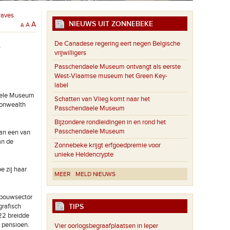
raves
NIEUWS UIT ZONNEBEKE
A
A
A
De Canadese regering eert negen Belgische
e
vrijwilligers
Passchendaele Museum ontvangt als eerste
West-Vlaamse museum het Green Key-
label
daele Museum
Schatten van Vlieg komt naar het
monwealth
Passchendaele Museum
Bijzondere rondleidingen in en rond het
Passchendaele Museum
van een van
an de
Zonnebeke krijgt erfgoedpremie voor
unieke Heldencrypte
e zij haar
MEER
MELD NIEUWS
 bouwsector
TIPS
grafisch
22 breidde
t pensioen.
Vier oorlogsbegraafplaatsen in Ieper