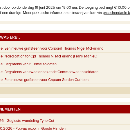
at door op donderdag 19 juni 2025 om 19.00 uur. De toegang bedraagt € 10,00 p
ef een drankje. Meer praktische informatie en inschrijven kan via
passchendaele.
WAS ERBIJ
e:
Een nieuwe grafsteen voor Corporal Thomas Nigel McFarland
e:
rededication for Cpl Thomas N. McFarland (Frank Mahieu)
e:
Begrafenis van 6 Britse soldaten
e:
Begrafenis van twee onbekende Commonwealth soldaten
e:
Een nieuwe grafsteen voor Captain Gordon Cuthbert
NEMENTEN
26 -
Gegidste wandeling Tyne Cot
.10.2026 -
Pop-up expo: In Goede Handen