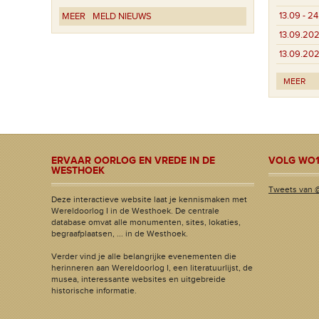
13.09 - 2
MEER
MELD NIEUWS
13.09.20
13.09.20
MEER
ERVAAR OORLOG EN VREDE IN DE
VOLG WO1
WESTHOEK
Tweets van 
Deze interactieve website laat je kennismaken met
Wereldoorlog I in de Westhoek. De centrale
database omvat alle monumenten, sites, lokaties,
begraafplaatsen, ... in de Westhoek.
Verder vind je alle belangrijke evenementen die
herinneren aan Wereldoorlog I, een literatuurlijst, de
musea, interessante websites en uitgebreide
historische informatie.