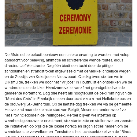
De 51ste editie belooft opnieuw een unieke ervaring te worden, met volop
aandacht voor beleving, animatie en schitterende wandelroutes, aldus
directeur Jef Verstraete. Dag één biedt een tocht door de pittige
zandduinen en strandstroken afgewisseld met de vlakke landelijke wegen
en de Zeedijk van Koksijde en Nieuwpoort. Op dag twee starten we in
Diksmuide, trekken we door het “Vrijbos” in Houthulst en ontdekken we de
windmolens en de IJzer-Handzamevallei vanaf het grondgebied van de
gemeente Kortemark. Dag drie heeft als hoogtepunt de beklimming van de
“Mont des Cats” in Frankrijk en een doortocht via o.a. het Helleketelbos en
de brouwerij St.-Bernardus. Op de laatste dag trekken we via de gemeente
Heuvelland naar de kleinste stad van België, Mesen en ronden we af via
het Provinciedomein de Palingbeek. Verder blijven we inzetten op
waarheidsgetrouwe re-enactment, straatanimatie en stellen we ten zeerste
de initiatieven op prijs die de lokale horeca en organisaties nemen om de
wandelaars te verwelkomen. Tenslotte is het luchtspektakel van de “Black