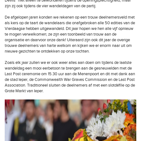
Devils” niet alleen te bewonderen tijdens de openingsplechtigheid, maar
zijn zij ook tijdens de vier wandeldagen van de partij.
De afgelopen jaren konden we rekenen op een trouw deelnemersveld met
als kers op de taart de wandelaars die onafgebroken alle 50 edities van de
Vierdaagse hebben uitgewandeld. Dit jaar hopen we hen alle vijf opnieuw
te mogen verwelkomen; ze zijn een toonbeeld van trouw aan de
organisatie en daarvoor onze dank! Uiteraard zijn ook dit jaar de overige
trouwe deelnemers van harte welkom en kijken we er enorm naar uit om
nieuwe gezichten te ontdekken op onze tochten.
Zoals elk jaar zullen we er ook weer alles aan doen om tijdens de laatste
wandeldag een mooi eerbetoon te brengen aan de gesneuvelden met de
Last Post ceremonie om 15.30 uur aan de Menenpoort en dit met dank aan
de stad Ieper, de Commonwealth War Graves Commission en de Last Post
Association. Traditioneel sluiten de deelnemers af met een slotdéfile op de
Grote Markt van Ieper.