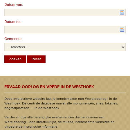
Datum van:
Datum tot:
Gemeente:
ERVAAR OORLOG EN VREDE IN DE WESTHOEK
Deze interactieve website laat je kennismaken met Wereldoorlog I in de
Westhoek. De centrale database omvat alle monumenten, sites, lokaties,
begraafplaatsen, ... in de Westhoek.
Verder vind je alle belangrijke evenementen die herinneren aan
Wereldoorlog I, een literatuurlijst, de musea, interessante websites en
uitgebreide historische informatie.