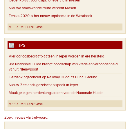
Gedenkplaat voor Capt. Grieve VC in Mesen
Nieuwe stadswandelroute verkent Mesen
Feniks 2020 is het nieuw topthema in de Westhoek
MEER
MELD NIEUWS
TIPS
Vier oorlogsbegraafplaatsen in Ieper worden in ere hersteld
91e Nationale Hulde brengt boodschap van vrede en verbondenheid
vanuit Nieuwpoort
Herdenkingsconcert op Railway Dugouts Burial Ground
Nieuw-Zeelands gezelschap speelt in Ieper
Maak je eigen herdenkingsbloem voor de Nationale Hulde
MEER
MELD NIEUWS
Zoek nieuws via trefwoord: