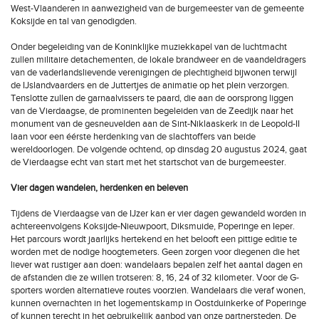
West-Vlaanderen in aanwezigheid van de burgemeester van de gemeente
Koksijde en tal van genodigden.
Onder begeleiding van de Koninklijke muziekkapel van de luchtmacht
zullen militaire detachementen, de lokale brandweer en de vaandeldragers
van de vaderlandslievende verenigingen de plechtigheid bijwonen terwijl
de IJslandvaarders en de Juttertjes de animatie op het plein verzorgen.
Tenslotte zullen de garnaalvissers te paard, die aan de oorsprong liggen
van de Vierdaagse, de prominenten begeleiden van de Zeedijk naar het
monument van de gesneuvelden aan de Sint-Niklaaskerk in de Leopold-II
laan voor een éérste herdenking van de slachtoffers van beide
wereldoorlogen. De volgende ochtend, op dinsdag 20 augustus 2024, gaat
de Vierdaagse echt van start met het startschot van de burgemeester.
Vier dagen wandelen, herdenken en beleven
Tijdens de Vierdaagse van de IJzer kan er vier dagen gewandeld worden in
achtereenvolgens Koksijde-Nieuwpoort, Diksmuide, Poperinge en Ieper.
Het parcours wordt jaarlijks hertekend en het belooft een pittige editie te
worden met de nodige hoogtemeters. Geen zorgen voor diegenen die het
liever wat rustiger aan doen: wandelaars bepalen zelf het aantal dagen en
de afstanden die ze willen trotseren: 8, 16, 24 of 32 kilometer. Voor de G-
sporters worden alternatieve routes voorzien. Wandelaars die veraf wonen,
kunnen overnachten in het logementskamp in Oostduinkerke of Poperinge
of kunnen terecht in het gebruikelijk aanbod van onze partnersteden. De