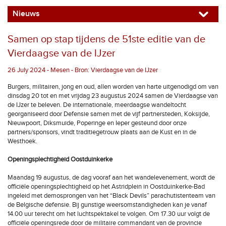
Nieuws
Samen op stap tijdens de 51ste editie van de
Vierdaagse van de IJzer
26 July 2024 - Mesen - Bron: Vierdaagse van de IJzer
Burgers, militairen, jong en oud, allen worden van harte uitgenodigd om van
dinsdag 20 tot en met vrijdag 23 augustus 2024 samen de Vierdaagse van
de IJzer te beleven. De internationale, meerdaagse wandeltocht
georganiseerd door Defensie samen met de vijf partnersteden, Koksijde,
Nieuwpoort, Diksmuide, Poperinge en Ieper gesteund door onze
partners/sponsors, vindt traditiegetrouw plaats aan de Kust en in de
Westhoek.
Openingsplechtigheid Oostduinkerke
Maandag 19 augustus, de dag vooraf aan het wandelevenement, wordt de
officiële openingsplechtigheid op het Astridplein in Oostduinkerke-Bad
ingeleid met demosprongen van het “Black Devils” parachutistenteam van
de Belgische defensie. Bij gunstige weersomstandigheden kan je vanaf
14.00 uur terecht om het luchtspektakel te volgen. Om 17.30 uur volgt de
officiële openingsrede door de militaire commandant van de provincie