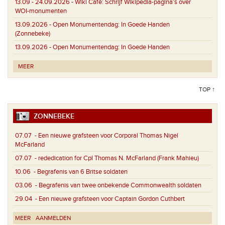
13.09 - 24.09.2026 -
Wiki Café: Schrijf Wikipedia-pagina’s over
WOI-monumenten
13.09.2026 -
Open Monumentendag: In Goede Handen
(Zonnebeke)
13.09.2026 -
Open Monumentendag: In Goede Handen
MEER
TOP ↑
ZONNEBEKE
07.07
- Een nieuwe grafsteen voor Corporal Thomas Nigel
McFarland
07.07
- rededication for Cpl Thomas N. McFarland (Frank Mahieu)
10.06
- Begrafenis van 6 Britse soldaten
03.06
- Begrafenis van twee onbekende Commonwealth soldaten
29.04
- Een nieuwe grafsteen voor Captain Gordon Cuthbert
MEER
AANMELDEN